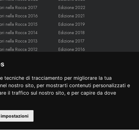
ori nella Rocca 2017
Edizione 2022
iori nella Rocca 2016
Edizione 2021
iori nella Rocca 2015
Edizione 2019
iori nella Rocca 2014
Edizione 2018
iori nella Rocca 2013
Edizione 2017
iori nella Rocca 2012
Edizione 2016
ori nella Rocca 2011
Edizione 2015
es
iori nella Rocca 2010
Edizione 2014
iori nella Rocca 2009
Edizione 2013
re tecniche di tracciamento per migliorare la tua
iori nella Rocca 2008
Edizione 2012
nel nostro sito, per mostrarti contenuti personalizzati e
Edizione 2011
re il traffico sul nostro sito, e per capire da dove
Edizione 2010
Edizione 2009
 impostazioni
Edizione 2008