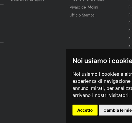
Vivaio dei Molini
Fi
Ufficio Stampa
F
F
F
F
F
Fi
Noi usiamo i cooki
F
F
Noi usiamo i cookies e alt
F
esperienza di navigazione 
annunci mirati, per analizza
arrivano i nostri visitatori.
Accetto
Cambia le mie