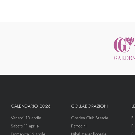
CALENDARIO 2026
COLLABORAZIONI
L
Venerdì 10 aprile
Garden Club Brescia
F
Sabato 11 aprile
Patrocini
F
Domenica 12 aprile
Nibel atelier floreale
F